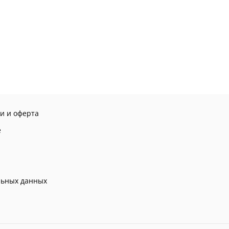
и и оферта
е
льных данных