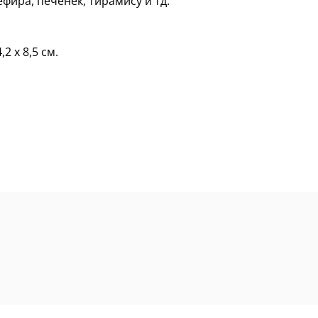
ефира, печенек, тирамису и тд.
2 х 8,5 см.