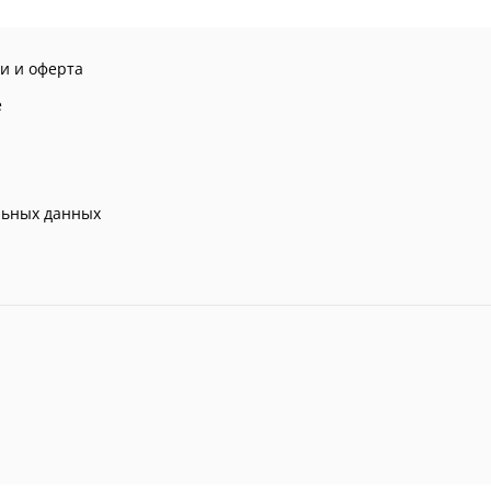
и и оферта
е
льных данных