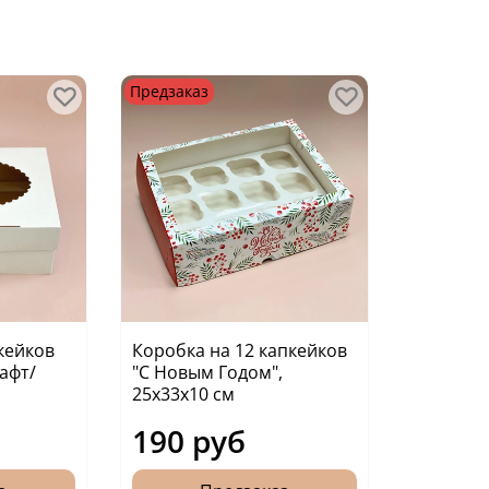
Предзаказ
кейков
Коробка на 12 капкейков
афт/
"С Новым Годом",
25х33х10 см
190 руб