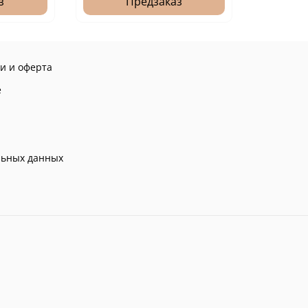
з
Предзаказ
и и оферта
е
льных данных