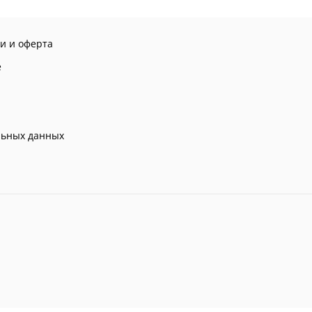
и и оферта
е
льных данных