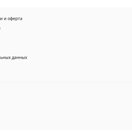
и и оферта
е
льных данных