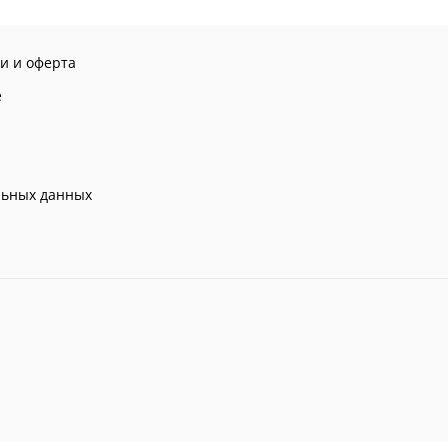
и и оферта
е
льных данных