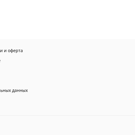
и и оферта
е
льных данных