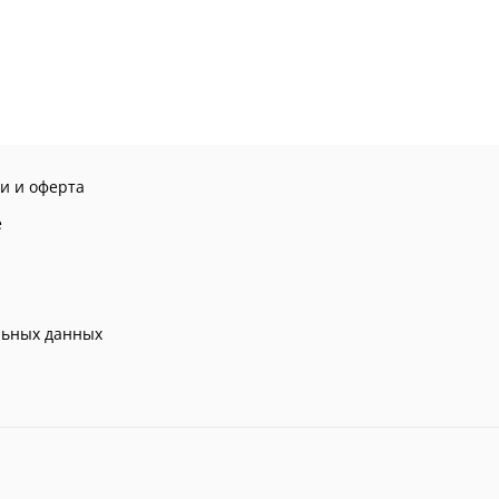
и и оферта
е
льных данных