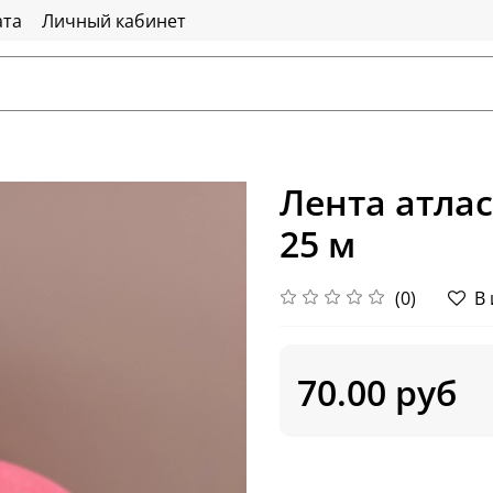
ата
Личный кабинет
Лента атла
25 м
(0)
В
70.00 руб