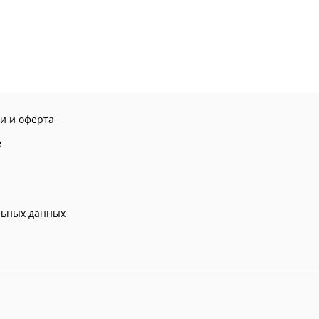
и и оферта
е
льных данных