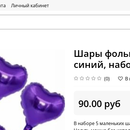
ата
Личный кабинет
Шары фоль
синий, набо
(0)
В
90.00 руб
В наборе 5 маленьких ша