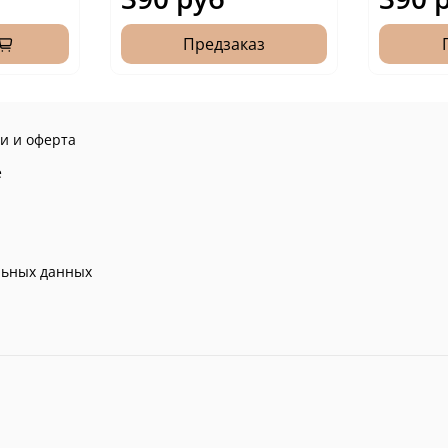
Предзаказ
и и оферта
е
льных данных