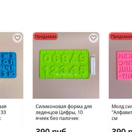
Предзаказ
Предзака
вая
Силиконовая форма для
Молд си
 33
леденцов Цифры, 10
"Алфавит
с
ячеек без палочек
см
390 руб
390 