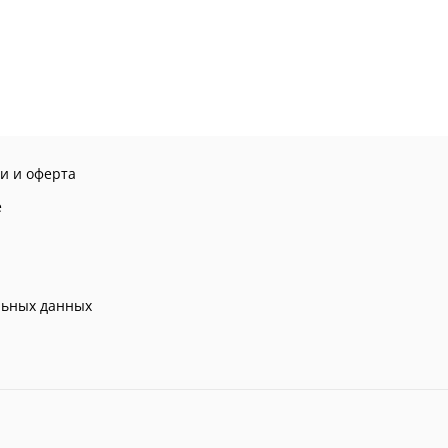
и и оферта
е
льных данных